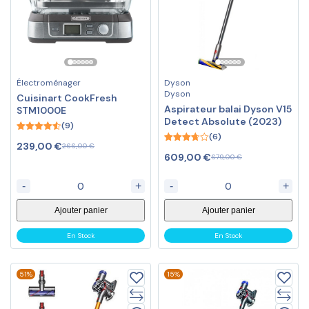
Électroménager
Dyson
Dyson
Cuisinart CookFresh
Aspirateur balai Dyson V15
STM1000E
Detect Absolute (2023)
(9)
(6)
4.56
239,00
€
266,00
€
out of 5
3.67
609,00
€
679,00
€
out of 5
-
+
-
+
Ajouter panier
Ajouter panier
En Stock
En Stock
51%
15%