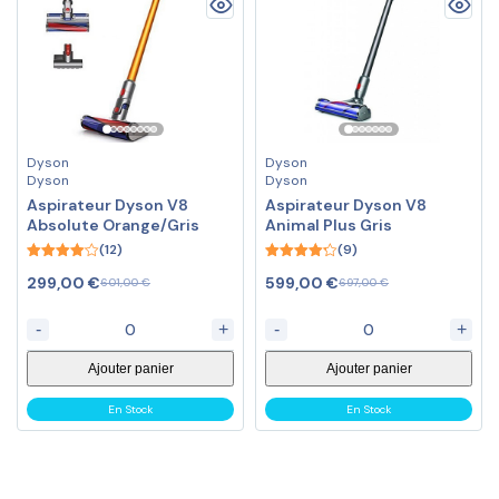
Dyson
Dyson
Dyson
Dyson
Aspirateur Dyson V8
Aspirateur Dyson V8
Absolute Orange/Gris
Animal Plus Gris
(12)
(9)
4.08
4.22
299,00
€
599,00
€
601,00
€
697,00
€
out of 5
out of 5
-
+
-
+
Ajouter panier
Ajouter panier
En Stock
En Stock