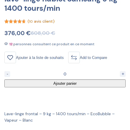
1400 tours/min
(
avis client)
10
Noté
10
4.60
sur 5
376,00
€
608,00
€
basé sur
notations
client
12
personnes consultent ce produit en ce moment
Ajouter à la liste de souhaits
Add to Compare
-
+
Ajouter panier
Lave-linge frontal – 9 kg – 1400 tours/min – EcoBubble –
Vapeur – Blanc