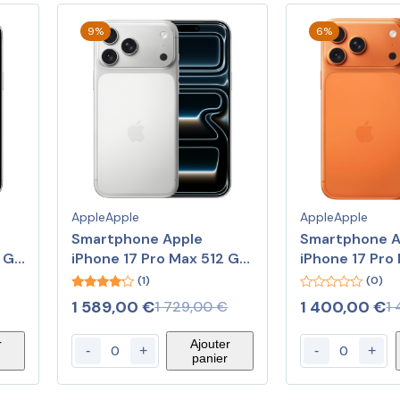
9%
6%
Apple
Apple
Apple
Apple
Smartphone Apple
Smartphone 
6 Go
iPhone 17 Pro Max 512 Go
iPhone 17 Pro
Argent
cosmique 25
(1)
(0)
4.00
0
1 589,00
€
1 400,00
€
1 729,00
€
1
out of 5
out
of
5
r
Ajouter
-
+
-
+
panier