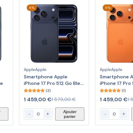
8%
5%
Apple
Apple
Apple
Apple
Smartphone Apple
Smartphone A
me
iPhone 17 Pro 512 Go Bleu
iPhone 17 Pro
Intense
Orange Cosm
(2)
(1)
5.00
5.00
1 459,00
€
1 459,00
€
1 579,00
€
1 
out of 5
out of 5
r
Ajouter
-
+
-
+
panier