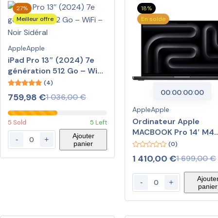
27%
18%
Meilleur offre
En solde
Apple
Apple
iPad Pro 13″ (2024) 7e
génération 512 Go – WiFi
– Noir Sidéral
(4)
00
:
00
:
00
:
00
5.00
759,98
€
1 036,00
€
out of 5
Apple
Apple
Ordinateur Apple
5 Sold
5 Left
MACBOOK Pro 14′ M4
Ajouter
-
+
16Go CPU10 GPU10 51
panier
(0)
Noir
0
1 410,00
€
1 699,00
€
out
of
5
Ajoute
-
+
panier