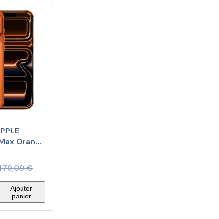
APPLE
 Max Orange
6Go
 479,00
€
Ajouter
panier