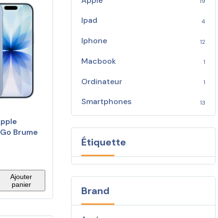
Apple
19
Ipad
4
Iphone
12
Macbook
1
Ordinateur
1
Smartphones
13
pple
6 Go Brume
Étiquette
Ajouter
panier
Brand