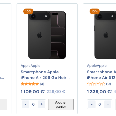
10%
10%
Apple
Apple
Apple
Apple
Smartphone Apple
Smartphone A
u
iPhone Air 256 Go Noir
iPhone Air 512
sidéral
sidéral
(3)
(0)
5.00
0
1 109,00
€
1 339,00
€
1 229,00
€
1 
out of 5
out
of
5
r
Ajouter
-
+
-
+
panier