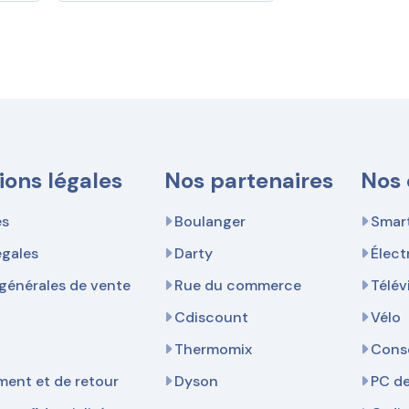
ions légales
Nos partenaires
Nos 
es
Boulanger
Smar
égales
Darty
Élec
générales de vente
Rue du commerce
Télév
Cdiscount
Vélo
Thermomix
Cons
ent et de retour
Dyson
PC d