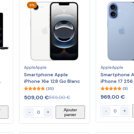
9%
Apple
Apple
Apple
Apple
Smartphone Apple
Smartphone A
iPhone 16e 128 Go Blanc
iPhone 17 25
2Go
(20)
(3)
4.60
5.00
969,00
€
509,00
€
559,00
€
out of 5
out of 5
r
Ajouter
-
+
-
+
panier