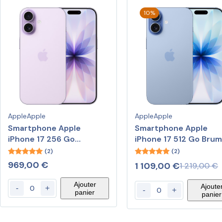
10%
Apple
Apple
Apple
Apple
Smartphone Apple
Smartphone Apple
iPhone 17 256 Go
iPhone 17 512 Go Bru
Lavande
(2)
(2)
5.00
5.00
969,00
€
1 109,00
€
1 219,00
€
out of 5
out of 5
Ajouter
Ajoute
-
+
-
+
panier
panier