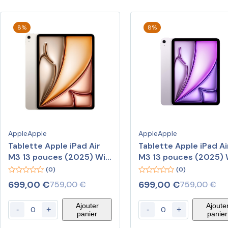
8%
8%
Apple
Apple
Apple
Apple
Tablette Apple iPad Air
Tablette Apple iPad Air
M3 13 pouces (2025) Wi-
M3 13 pouces (2025) 
Fi 128 Go Lumière
Fi 128 Go Mauve
(0)
(0)
Stellaire
0
0
699,00
€
699,00
€
759,00
€
759,00
€
out
out
of
of
5
5
Ajouter
Ajoute
-
+
-
+
panier
panier