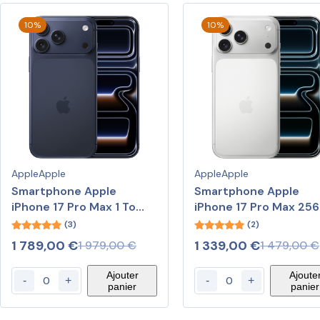
10%
10%
Apple
Apple
Apple
Apple
Smartphone Apple
Smartphone Apple
iPhone 17 Pro Max 1 To
iPhone 17 Pro Max 25
Bleu Intense
Argent
(3)
(2)
4.67
5.00
1 789,00
€
1 339,00
€
1 979,00
€
1 479,00
€
out of 5
out of 5
Ajouter
Ajoute
-
+
-
+
panier
panier