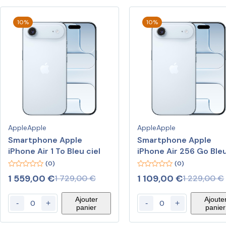
10%
10%
Apple
Apple
Apple
Apple
Smartphone Apple
Smartphone Apple
iPhone Air 1 To Bleu ciel
iPhone Air 256 Go Ble
ciel
(0)
(0)
0
0
1 559,00
€
1 109,00
€
1 729,00
€
1 229,00
€
out
out
of
of
5
5
Ajouter
Ajoute
-
+
-
+
panier
panier