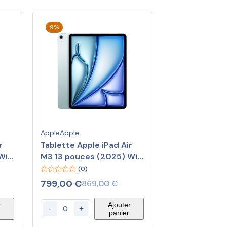
9%
Apple
Apple
Tablette Apple iPad Air
Wi-
M3 13 pouces (2025) Wi-
Fi 256 Go Bleu
(0)
0
799,00
€
869,00
€
out
of
5
r
Ajouter
-
+
panier