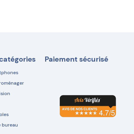
catégories
Paiement sécurisé
tphones
troménager
ision
oles
e bureau