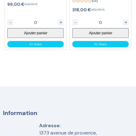
(0)
4.25
99,00
€
124,00
€
out of 5
0
318,00
€
492,00
€
out
of
5
-
+
-
+
Ajouter panier
Ajouter panier
En Stock
En Stock
Information
Adresse:
1373 avenue de provence,