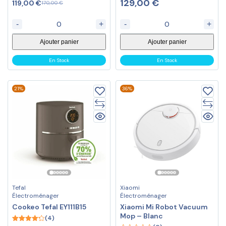
129,00
€
119,00
€
170,00
€
out of 5
out of 5
-
+
-
+
Ajouter panier
Ajouter panier
En Stock
En Stock
21%
36%
Tefal
Xiaomi
Électroménager
Électroménager
Cookeo Tefal EY111B15
Xiaomi Mi Robot Vacuum
Mop – Blanc
(4)