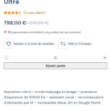
Ultra
(
avis client)
11
Noté
11
4.36
sur 5
798,00
€
1 016,00
€
basé
sur
notations
13
personnes consultent ce produit en ce moment
client
Ajouter à la liste de souhaits
Add to Compare
-
+
Ajouter panier
Aspirateur robot – mode balayage et lavage – puissance
d’aspiration de 10000 Pa – assistant vocal – reconnaissance
d’obstacles par IA – compatible Alexa, Siri et Google Home