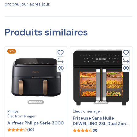
propre, jour après jour.
Produits similaires
30%
Philips
Électroménager
Électroménager
Friteuse Sans Huile
Airfryer Philips Série 3000
DEWELLING 23L Dual Zone
– 2200W XXL
(10)
(8)
4.20
4.38