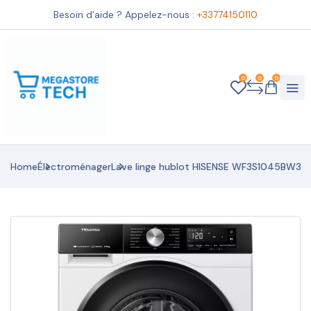
Besoin d’aide ? Appelez-nous :
+33774150110
0
0
0
Home
Électroménager
Lave linge hublot HISENSE WF3S1045BW3