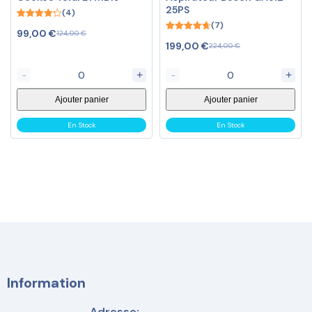
25PS
(4)
(7)
4.25
99,00
€
124,00
€
out of 5
4.71
199,00
€
224,00
€
out of 5
-
+
-
+
Ajouter panier
Ajouter panier
En Stock
En Stock
Information
Adresse: