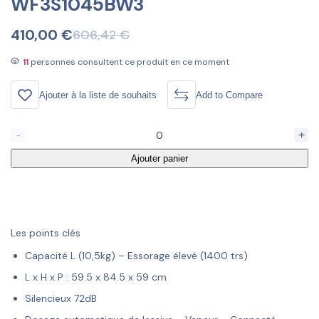
WF3S1045BW3
410,00
€
606,42
€
11
personnes consultent ce produit en ce moment
Ajouter à la liste de souhaits
Add to Compare
-
+
Ajouter panier
Les points clés
Capacité L (10,5kg) – Essorage élevé (1400 trs)
L x H x P : 59.5 x 84.5 x 59 cm
Silencieux 72dB