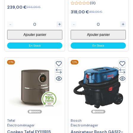
(0)
4.56
239,00
€
266,00
€
out of 5
0
318,00
€
492,00
€
out
of
5
-
+
-
+
Ajouter panier
Ajouter panier
En Stock
En Stock
21%
12%
Tefal
Bosch
Électroménager
Électroménager
Cookeo Tefal EY111B15
Aspirateur Bosch GAS12-