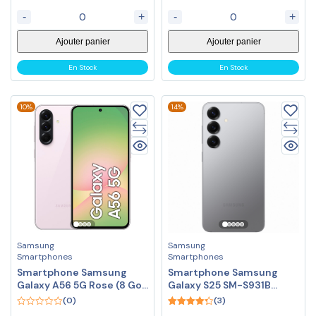
-
+
-
+
Ajouter panier
Ajouter panier
En Stock
En Stock
10%
14%
Samsung
Samsung
Smartphones
Smartphones
Smartphone Samsung
Smartphone Samsung
Galaxy A56 5G Rose (8 Go /
Galaxy S25 SM-S931B
128 Go)
Gris(12 Go / 128 Go)
(0)
(3)
0
4.33