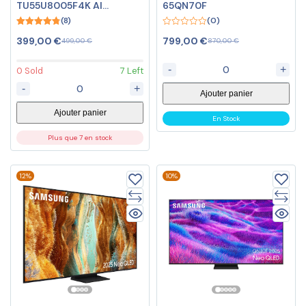
TU55U8005F4K AI
65QN70F
SmartTV 2025
(8)
(0)
4.75
0
399,00
€
799,00
€
499,00
€
870,00
€
out of 5
out
of
5
-
+
0 Sold
7 Left
-
+
Ajouter panier
Ajouter panier
En Stock
Plus que 7 en stock
12%
10%