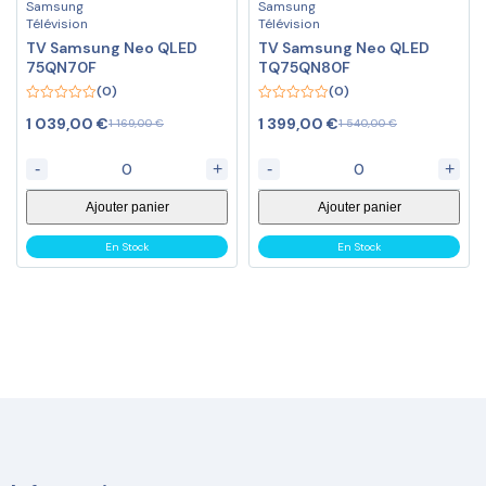
Samsung
Samsung
Télévision
Télévision
TV Samsung Neo QLED
TV Samsung Neo QLED
75QN70F
TQ75QN80F
(0)
(0)
0
0
1 039,00
€
1 399,00
€
1 169,00
€
1 540,00
€
out
out
of
of
5
5
-
+
-
+
Ajouter panier
Ajouter panier
En Stock
En Stock