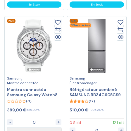
En Stock
En Stock
25%
50%
Offre spéciale
Samsung
Samsung
Montre connectée
Électroménager
Montre connectée
Réfrigérateur combiné
Samsung Galaxy Watch8
SAMSUNG RB34C605CS9
Classic (46 mm / Blanc)
(0)
(17)
0
4.41
399,00
€
510,00
€
529,00
€
1 005,24
€
out
out of 5
of
5
-
+
0 Sold
12 Left
-
+