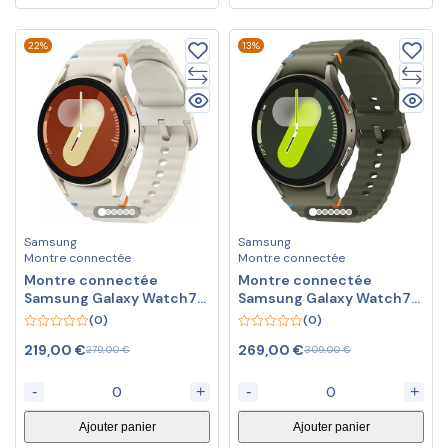
22%
13%
Samsung
Samsung
Montre connectée
Montre connectée
Montre connectée
Montre connectée
Samsung Galaxy Watch7
Samsung Galaxy Watch7
BT (40 mm / Crème)
BT (44 mm / Vert)
(0)
(0)
0
0
219,00
€
269,00
€
279,00
€
309,00
€
out
out
of
of
5
5
-
+
-
+
Ajouter panier
Ajouter panier