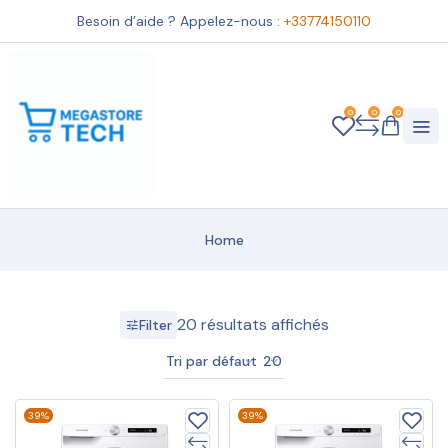
Besoin d’aide ? Appelez-nous :
+33774150110
0
0
0
Home
20 résultats affichés
Filter
Tri par défaut
20
39%
39%