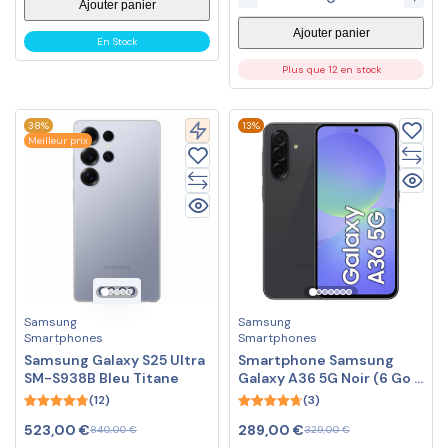
Ajouter panier
Ajouter panier
En Stock
Plus que 12 en stock
38%
13%
Meilleur prix
00
:
00
Samsung
Samsung
Smartphones
Smartphones
Samsung Galaxy S25 Ultra
Smartphone Samsung
SM-S938B Bleu Titane
Galaxy A36 5G Noir (6 Go /
128 Go)
(12)
(3)
4.75
4.67
523,00
€
289,00
€
840,00
€
329,00
€
out of 5
out of 5