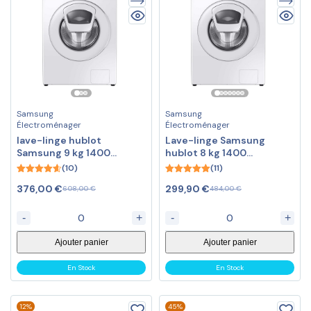
Samsung
Samsung
Électroménager
Électroménager
lave-linge hublot
Lave-linge Samsung
Samsung 9 kg 1400
hublot 8 kg 1400
tours/min
tours/min
(10)
(11)
4.60
5.00
376,00
€
299,90
€
608,00
€
484,00
€
out of 5
out of 5
-
+
-
+
Ajouter panier
Ajouter panier
En Stock
En Stock
12%
45%