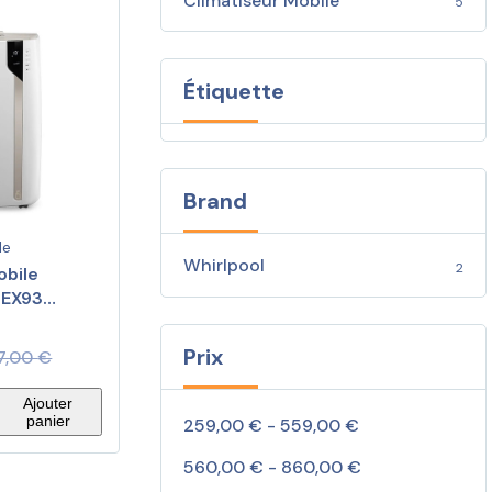
Climatiseur Mobile
5
Étiquette
Brand
le
Whirlpool
2
obile
 EX93
Prix
37,00
€
Ajouter
panier
259,00 € - 559,00 €
560,00 € - 860,00 €