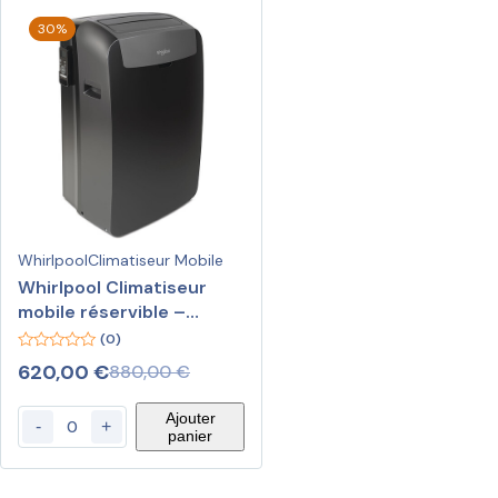
30%
Whirlpool
Climatiseur Mobile
Whirlpool Climatiseur
mobile réservible –
climatisation + chauffage
(0)
PACB212HP – Noir
0
620,00
€
880,00
€
out
of
5
Ajouter
-
+
panier