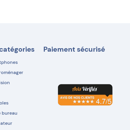
catégories
Paiement sécurisé
tphones
troménager
ision
oles
e bureau
nateur