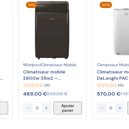
10%
50%
Whirlpool
Climatiseur Mobile
Climatiseur Mobi
Climatiseur mobile
Climatiseur m
2800w 35m2 –
DeLonghi PAC
PACF29COB –
Extreme
(0)
(0)
WHIRLPOOL
0
0
489,00
€
570,00
€
539,00
€
1 1
out
out
of
of
5
5
r
Ajouter
-
+
-
+
panier