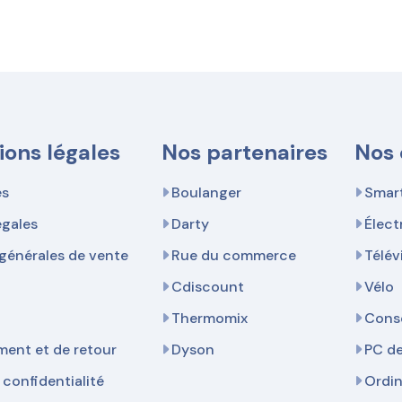
ions légales
Nos partenaires
Nos 
es
Boulanger
Smar
égales
Darty
Élec
générales de vente
Rue du commerce
Télév
Cdiscount
Vélo
Thermomix
Cons
ent et de retour
Dyson
PC d
 confidentialité
Ordi