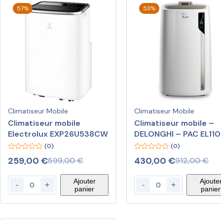
57%
53%
Climatiseur Mobile
Climatiseur Mobile
Climatiseur mobile
Climatiseur mobile –
Electrolux EXP26U538CW
DELONGHI – PAC EL110
WIFI – 2900 W
(0)
(0)
0
0
259,00
€
430,00
€
599,00
€
912,00
€
out
out
of
of
5
5
Ajouter
Ajoute
-
+
-
+
panier
panier