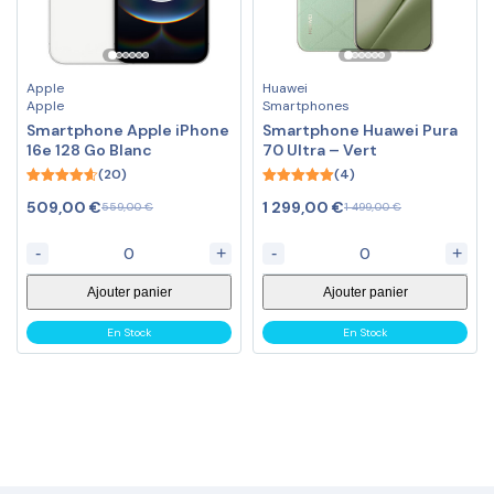
Apple
Huawei
Apple
Smartphones
Smartphone Apple iPhone
Smartphone Huawei Pura
16e 128 Go Blanc
70 Ultra – Vert
(20)
(4)
4.60
5.00
509,00
€
1 299,00
€
559,00
€
1 499,00
€
out of 5
out of 5
-
+
-
+
Ajouter panier
Ajouter panier
En Stock
En Stock