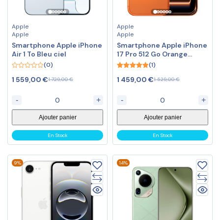
Apple
Apple
Apple
Apple
Smartphone Apple iPhone
Smartphone Apple iPhone
Air 1 To Bleu ciel
17 Pro 512 Go Orange
Cosmique
(0)
(1)
0
5.00
1 559,00
€
1 459,00
€
1 729,00
€
1 529,00
€
out
out of 5
of
5
-
+
-
+
Ajouter panier
Ajouter panier
En Stock
En Stock
9%
14%