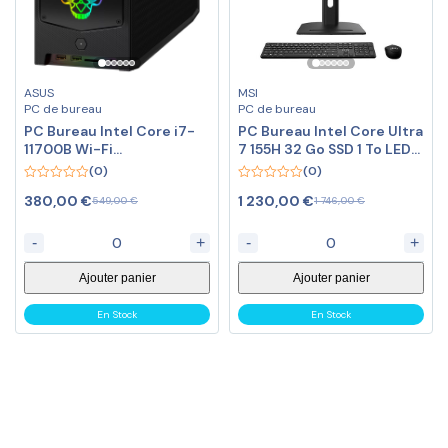
ASUS
MSI
PC de bureau
PC de bureau
PC Bureau Intel Core i7-
PC Bureau Intel Core Ultra
11700B Wi-Fi
7 155H 32 Go SSD 1 To LED
6E/Bluetooth – LAN 2.5
27″ QHD Wi-Fi 6E
(0)
(0)
GbE
0
0
380,00
€
1 230,00
€
549,00
€
1 746,00
€
out
out
of
of
5
5
-
+
-
+
Ajouter panier
Ajouter panier
En Stock
En Stock