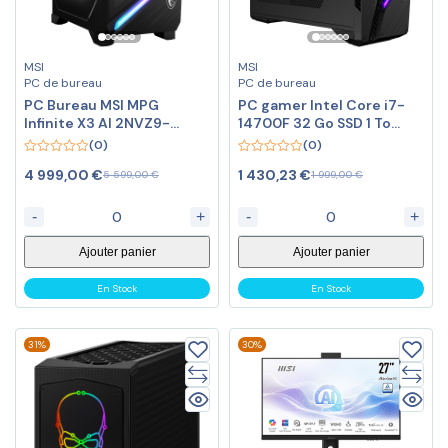
MSI
MSI
PC de bureau
PC de bureau
PC Bureau MSI MPG
PC gamer Intel Core i7-
Infinite X3 AI 2NVZ9-
14700F 32 Go SSD 1 To
028EU
NVIDIA
(0)
(0)
0
0
4 999,00
€
1 430,23
€
5 599,00
€
1 999,00
€
out
out
of
of
5
5
-
+
-
+
Ajouter panier
Ajouter panier
En Stock
En Stock
31%
30%