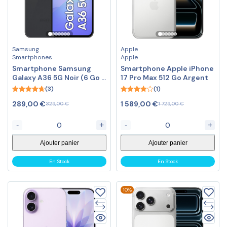
Samsung
Apple
Smartphones
Apple
Smartphone Samsung
Smartphone Apple iPhone
Galaxy A36 5G Noir (6 Go /
17 Pro Max 512 Go Argent
128 Go)
(3)
(1)
4.67
4.00
289,00
€
1 589,00
€
329,00
€
1 729,00
€
out of 5
out of 5
-
+
-
+
Ajouter panier
Ajouter panier
En Stock
En Stock
10%