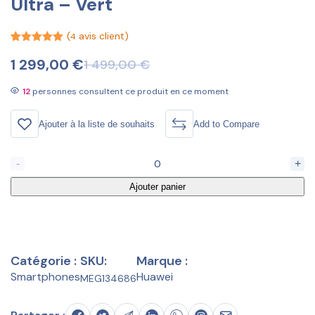
Ultra – Vert
(
avis client)
4
Noté
4
5.00
sur 5
1 299,00
€
1 499,00
€
basé sur
notations
client
12
personnes consultent ce produit en ce moment
Ajouter à la liste de souhaits
Add to Compare
-
+
Ajouter panier
Catégorie :
SKU:
Marque :
Smartphones
Huawei
MEG134686