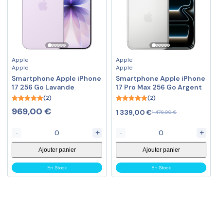
Apple
Apple
Apple
Apple
Smartphone Apple iPhone
Smartphone Apple iPhone
17 256 Go Lavande
17 Pro Max 256 Go Argent
(2)
(2)
5.00
5.00
969,00
€
1 339,00
€
1 479,00
€
out of 5
out of 5
-
+
-
+
Ajouter panier
Ajouter panier
En Stock
En Stock