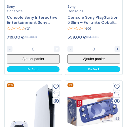
Sony
Sony
Consoles
Consoles
Console Sony Interactive
Console Sony PlayStation
Entertainment Sony
5 Slim – Fortnite Cobalt
PlayStation 5 Pro
Star
(0)
(0)
0
0
719,00
€
559,00
€
799,00
€
614,00
€
out
out
of
of
5
5
-
+
-
+
Ajouter panier
Ajouter panier
En Stock
En Stock
12%
7%