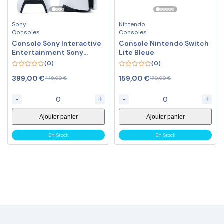
Sony
Nintendo
Consoles
Consoles
Console Sony Interactive
Console Nintendo Switch
Entertainment Sony
Lite Bleue
PlayStation 5 (Édition
(0)
(0)
standard avec lecteur
0
0
399,00
€
159,00
€
Blu-Ray – Châssis C)
449,00
€
170,00
€
out
out
of
of
5
5
-
+
-
+
Ajouter panier
Ajouter panier
En Stock
En Stock