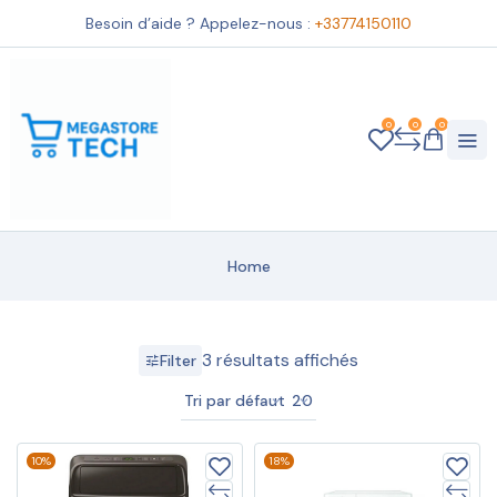
Besoin d’aide ? Appelez-nous :
+33774150110
0
0
0
Home
3 résultats affichés
Filter
Tri par défaut
20
10%
18%