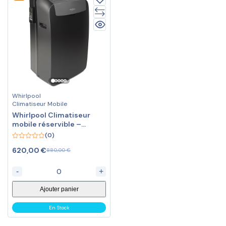
Whirlpool
Climatiseur Mobile
Whirlpool Climatiseur
mobile réservible –
climatisation + chauffage
(0)
PACB212HP – Noir
0
620,00
€
880,00
€
out
of
5
-
+
Ajouter panier
En Stock