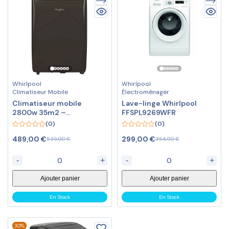
Whirlpool
Whirlpool
Climatiseur Mobile
Électroménager
Climatiseur mobile
Lave-linge Whirlpool
2800w 35m2 –
FFSPL9269WFR
PACF29COB – WHIRLPOOL
(0)
(0)
0
0
489,00
€
299,00
€
539,00
€
364,00
€
out
out
of
of
5
5
-
+
-
+
Ajouter panier
Ajouter panier
En Stock
En Stock
30%