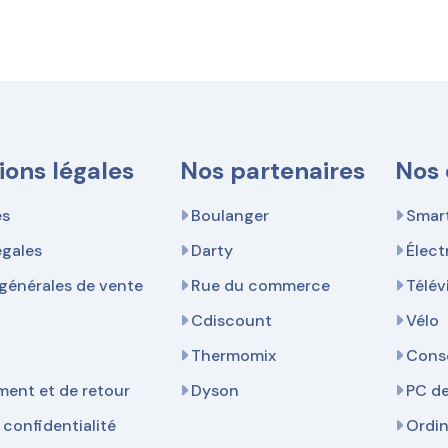
ions légales
Nos partenaires
Nos 
es
Boulanger
Smar
égales
Darty
Élec
générales de vente
Rue du commerce
Télév
Cdiscount
Vélo
Thermomix
Cons
ent et de retour
Dyson
PC d
 confidentialité
Ordi