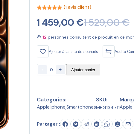
(
avis client)
1
Noté
1
5.00
1 459,00
€
1 529,00
€
sur 5
basé sur
notation
client
12
personnes consultent ce produit en ce m
Ajouter à la liste de souhaits
Add to Co
-
+
Ajouter panier
Categories:
SKU:
Marqu
Apple
Iphone
Smartphones
Apple
,
,
MEG134711
Partager :