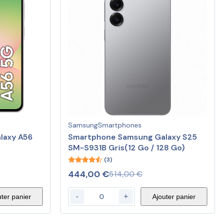
Samsung
Smartphones
laxy A56
Smartphone Samsung Galaxy S25
SM-S931B Gris(12 Go / 128 Go)
(3)
4.33
444,00
€
514,00
€
out of 5
-
+
uter panier
Ajouter panier