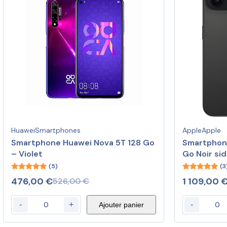
Huawei
Smartphones
Apple
Apple
Smartphone Huawei Nova 5T 128 Go
Smartphone
– Violet
Go Noir sid
(5)
(3
5.00
5.00
476,00
€
1 109,00
526,00
€
out of 5
out of 5
-
+
-
Ajouter panier