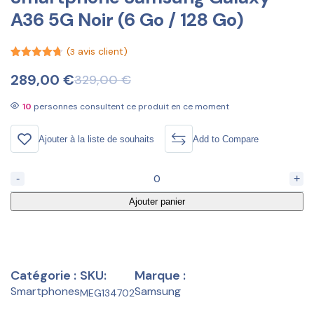
A36 5G Noir (6 Go / 128 Go)
(
avis client)
3
Noté
3
4.67
sur 5
289,00
€
329,00
€
basé sur
notations
client
10
personnes consultent ce produit en ce moment
Ajouter à la liste de souhaits
Add to Compare
-
+
Ajouter panier
Catégorie :
SKU:
Marque :
Smartphones
Samsung
MEG134702