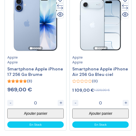
Apple
Apple
Apple
Apple
Smartphone Apple iPhone
Smartphone Apple iPhone
17 256 Go Brume
Air 256 Go Bleu ciel
(3)
(0)
5.00
0
969,00
€
1 109,00
€
1 229,00
€
out of 5
out
of
5
-
+
-
+
Ajouter panier
Ajouter panier
En Stock
En Stock