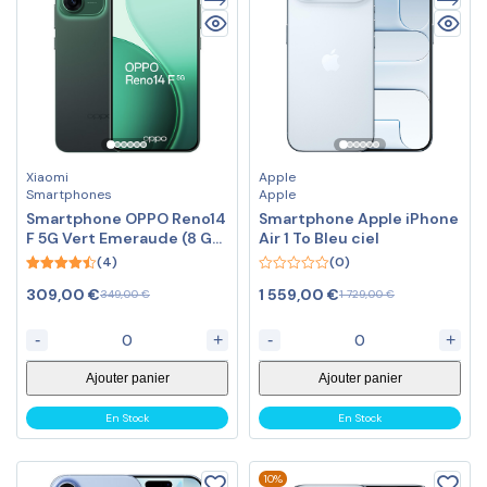
Xiaomi
Apple
Smartphones
Apple
Smartphone OPPO Reno14
Smartphone Apple iPhone
F 5G Vert Emeraude (8 Go
Air 1 To Bleu ciel
/ 256 Go)
(4)
(0)
4.50
0
309,00
€
1 559,00
€
349,00
€
1 729,00
€
out of 5
out
of
5
-
+
-
+
Ajouter panier
Ajouter panier
En Stock
En Stock
10%