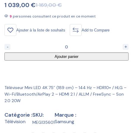
1 039,00
€
1 169,00
€
9
personnes consultent ce produit en ce moment
Ajouter à la liste de souhaits
Add to Compare
-
+
Ajouter panier
Téléviseur Mini LED 4K 75″ (189 cm) – 144 Hz – HDR10+ / HLG –
Wi-Fi/Bluetooth/AirPlay 2 – HDMI 2.1 / ALLM / FreeSync – Son
2.0 20W
Catégorie :
SKU:
Marque :
Télévision
Samsung
MEG135601