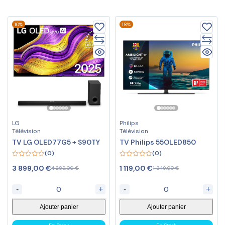
10%
18%
LG
Philips
Télévision
Télévision
TV LG OLED77G5 + S90TY
TV Philips 55OLED850
(0)
(0)
0
0
3 899,00
€
1 119,00
€
4 289,00
€
1 349,00
€
out
out
of
of
5
5
-
+
-
+
Ajouter panier
Ajouter panier