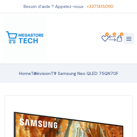
Besoin d’aide ? Appelez-nous :
+33774150110
0
0
0
Home
Télévision
TV Samsung Neo QLED 75QN70F