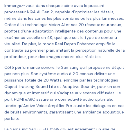
Immergez-vous dans chaque scène avec le puissant
processeur NQ4 AI Gen 2, capable d’optimiser les détails,
même dans les zones les plus sombres ou les plus lumineuses.
Grâce à la technologie Vision AI et ses 20 réseaux neuronaux,
profitez d’une adaptation intelligente des contenus pour une
expérience visuelle en 4K, quel que soit le type de contenu
visualisé. De plus, le mode Real Depth Enhancer amplifie le
contraste au premier plan, imitant la perception naturelle de la
profondeur, pour des images encore plus réalistes.
Côté performance sonore, le Samsung qu’il propose ne déçoit
pas non plus. Son système audio à 2.0 canaux délivre une
puissance totale de 20 Watts, enrichie par les technologies
Object Tracking Sound Lite et Adaptive Sound+, pour un son
dynamique et immersif qui s’adapte aux scènes diffusées. Le
port HDMI eARC assure une connectivité audio optimale,
tandis qu’Active Voice Amplifier Pro ajuste les dialogues en cas
de bruits environnants, garantissant une ambiance acoustique
parfaite.
Le Samsung Neo QLED 75QN70F est également un allié de