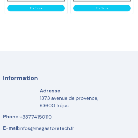
En Stock
En Stock
Information
Adresse:
1373 avenue de provence,
83600 fréjus
Phone:
+33774150110
E-mail:
infos@megastoretech.fr