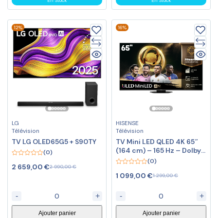
En Stock
En Stock
12%
16%
LG
HISENSE
Télévision
Télévision
TV LG OLED65G5 + S90TY
TV Mini LED QLED 4K 65″
(164 cm) – 165 Hz – Dolby
(0)
Vision
(0)
0
2 659,00
€
2 990,00
€
out
0
of
1 099,00
€
1 299,00
€
out
5
of
5
-
+
-
+
Ajouter panier
Ajouter panier