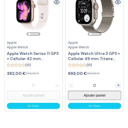
Apple
Apple
Apple Watch
Apple Watch
Apple Watch Series 11 GPS
Apple Watch Ultra 3 GPS +
+ Cellular 42 mm
Cellular 49 mm Titane
Aluminium Or rose
Naturel
(0)
(0)
0
0
382,00
€
899,00
€
569,00
€
999,00
€
out
out
of
of
5
5
-
+
-
+
Ajouter panier
Ajouter panier
En Stock
En Stock