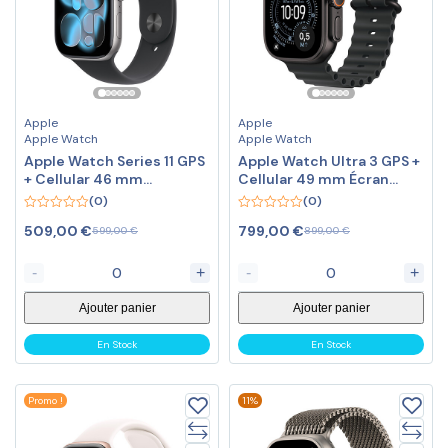
Apple
Apple
Apple Watch
Apple Watch
Apple Watch Series 11 GPS
Apple Watch Ultra 3 GPS +
+ Cellular 46 mm
Cellular 49 mm Écran
Aluminium Gris
OLED Retina
(0)
(0)
0
0
509,00
€
799,00
€
599,00
€
899,00
€
out
out
of
of
5
5
-
+
-
+
Ajouter panier
Ajouter panier
En Stock
En Stock
Promo !
11%