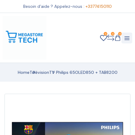
Besoin d’aide ? Appelez-nous :
+33774150110
0
0
0
Home
Télévision
TV Philips 65OLED850 + TAB8200