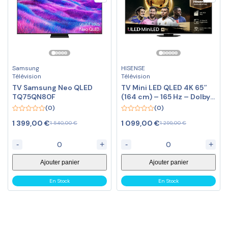
Samsung
HISENSE
Télévision
Télévision
TV Samsung Neo QLED
TV Mini LED QLED 4K 65″
TQ75QN80F
(164 cm) – 165 Hz – Dolby
Vision
(0)
(0)
0
0
1 399,00
€
1 099,00
€
1 540,00
€
1 299,00
€
out
out
of
of
5
5
-
+
-
+
Ajouter panier
Ajouter panier
En Stock
En Stock