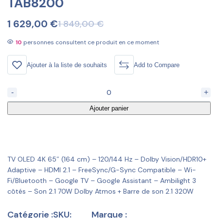
TAB8200
1 629,00
€
1 849,00
€
10
personnes consultent ce produit en ce moment
Ajouter à la liste de souhaits
Add to Compare
-
+
Ajouter panier
TV OLED 4K 65″ (164 cm) – 120/144 Hz – Dolby Vision/HDR10+
Adaptive – HDMI 2.1 – FreeSync/G-Sync Compatible – Wi-
Fi/Bluetooth – Google TV – Google Assistant – Ambilight 3
côtés – Son 2.1 70W Dolby Atmos + Barre de son 2.1 320W
Catégorie :
SKU:
Marque :