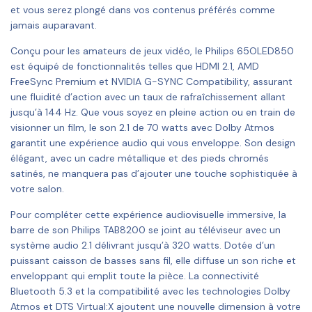
et vous serez plongé dans vos contenus préférés comme
jamais auparavant.
Conçu pour les amateurs de jeux vidéo, le Philips 65OLED850
est équipé de fonctionnalités telles que HDMI 2.1, AMD
FreeSync Premium et NVIDIA G-SYNC Compatibility, assurant
une fluidité d’action avec un taux de rafraîchissement allant
jusqu’à 144 Hz. Que vous soyez en pleine action ou en train de
visionner un film, le son 2.1 de 70 watts avec Dolby Atmos
garantit une expérience audio qui vous enveloppe. Son design
élégant, avec un cadre métallique et des pieds chromés
satinés, ne manquera pas d’ajouter une touche sophistiquée à
votre salon.
Pour compléter cette expérience audiovisuelle immersive, la
barre de son Philips TAB8200 se joint au téléviseur avec un
système audio 2.1 délivrant jusqu’à 320 watts. Dotée d’un
puissant caisson de basses sans fil, elle diffuse un son riche et
enveloppant qui emplit toute la pièce. La connectivité
Bluetooth 5.3 et la compatibilité avec les technologies Dolby
Atmos et DTS Virtual:X ajoutent une nouvelle dimension à votre