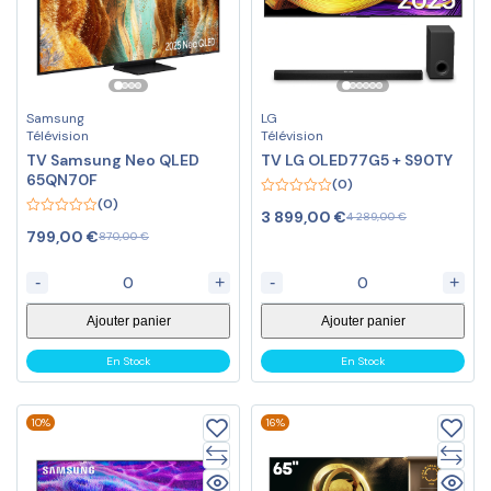
Samsung
LG
Télévision
Télévision
TV Samsung Neo QLED
TV LG OLED77G5 + S90TY
65QN70F
(0)
(0)
0
3 899,00
€
4 289,00
€
out
0
of
799,00
€
870,00
€
out
5
of
5
-
+
-
+
Ajouter panier
Ajouter panier
En Stock
En Stock
10%
16%