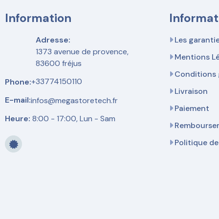
Information
Informat
Adresse:
Les garanti
1373 avenue de provence,
Mentions L
83600 fréjus
Conditions 
+33774150110
Phone:
Livraison
E-mail:
infos@megastoretech.fr
Paiement
Heure:
8:00 - 17:00, Lun - Sam
Remboursem
Politique de