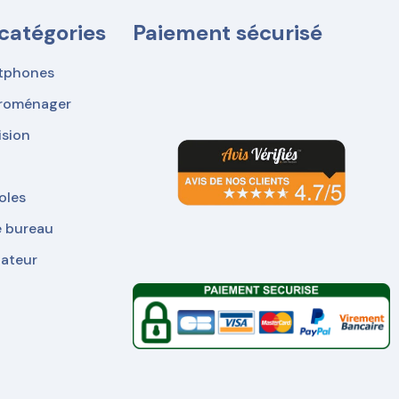
catégories
Paiement sécurisé
tphones
troménager
ision
oles
e bureau
nateur