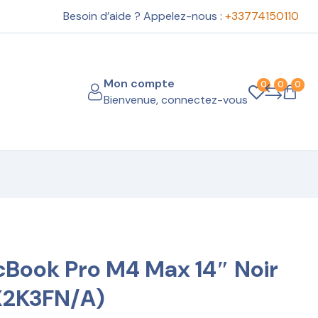
Besoin d’aide ? Appelez-nous :
+33774150110
Mon compte
0
0
0
Bienvenue, connectez-vous
cBook Pro M4 Max 14″ Noir
MX2K3FN/A)