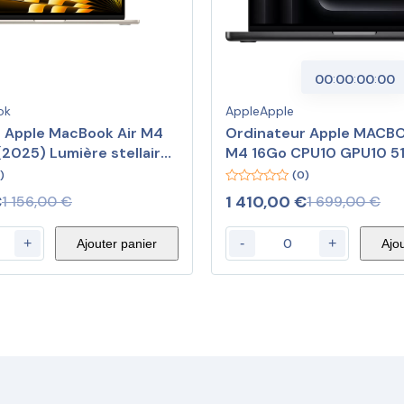
00
:
00
:
00
:
00
ok
Apple
Apple
 Apple MacBook Air M4
Ordinateur Apple MACBO
(2025) Lumière stellaire
M4 16Go CPU10 GPU10 51
Go (MW0Y3FN/A)
)
(0)
0
€
1 410,00
€
1 156,00
€
1 699,00
€
out
of
5
+
-
+
Ajouter panier
Ajo