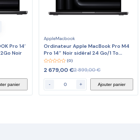
Apple
Macbook
OK Pro 14′
Ordinateur Apple MacBook Pro M4
2Go Noir
Pro 14″ Noir sidéral 24 Go/1 To
(MX2J3FN/A)
(0)
0
2 679,00
€
2 899,00
€
out
of
5
-
+
uter panier
Ajouter panier