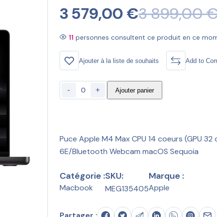
3 579,00
€
3 899,00
11
personnes consultent ce produit en ce mo
Ajouter à la liste de souhaits
Add to Co
-
+
Ajouter panier
Puce Apple M4 Max CPU 14 coeurs (GPU 32 co
6E/Bluetooth Webcam macOS Sequoia
Catégorie :
SKU:
Marque :
Macbook
Apple
MEG135405
Partager :