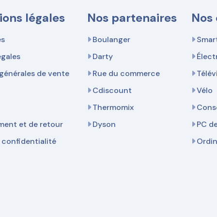
ions légales
Nos partenaires
Nos 
es
Boulanger
Smar
égales
Darty
Élec
générales de vente
Rue du commerce
Télév
Cdiscount
Vélo
Thermomix
Cons
ent et de retour
Dyson
PC d
 confidentialité
Ordi