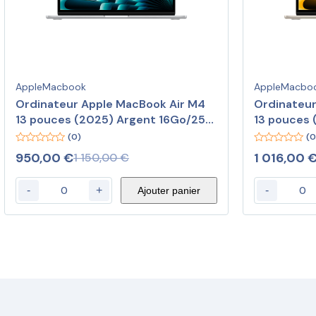
Apple
Macbook
Apple
Macbo
Ordinateur Apple MacBook Air M4
Ordinateur
13 pouces (2025) Argent 16Go/256
13 pouces 
Go (MW0W3FN/A)
16Go/256 
(0)
(0
0
0
950,00
€
1 016,00
1 150,00
€
out
out
of
of
5
5
-
+
-
Ajouter panier