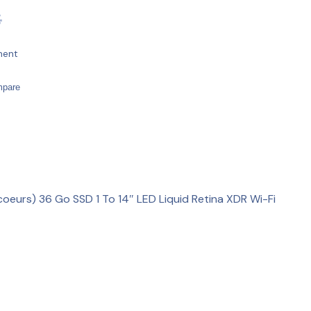
€
ment
mpare
eurs) 36 Go SSD 1 To 14″ LED Liquid Retina XDR Wi-Fi