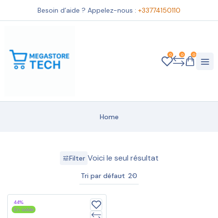
Besoin d’aide ? Appelez-nous :
+33774150110
0
0
0
Home
Voici le seul résultat
Filter
Tri par défaut
20
44%
En solde