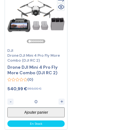
DJI
Drone DJI Mini 4 Pro Fly More
Combo (DJI RC 2)
Drone DJI Mini 4 Pro Fly
More Combo (DJI RC 2)
(0)
0
540,99
€
959,00
€
out
of
5
-
+
Ajouter panier
En Stock