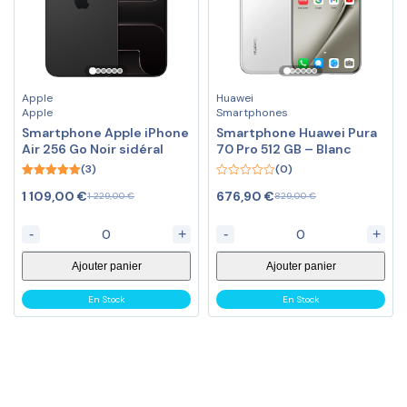
Apple
Huawei
Apple
Smartphones
Smartphone Apple iPhone
Smartphone Huawei Pura
Air 256 Go Noir sidéral
70 Pro 512 GB – Blanc
(3)
(0)
5.00
0
1 109,00
€
676,90
€
1 229,00
€
829,00
€
out of 5
out
Le
Le
Le
Le
of
prix
prix
prix
prix
5
-
+
-
+
initial
actuel
initial
actuel
était :
est :
était :
est :
Ajouter panier
Ajouter panier
1
1
829,00 €.
676,90 €.
229,00 €.
109,00 €.
En Stock
En Stock