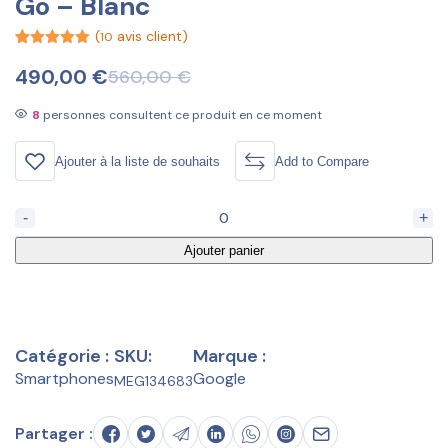
Go – Blanc
(
avis client)
10
Noté
10
5.00
sur 5
490,00
€
560,00
€
Le
Le
basé sur
notations
prix
prix
client
8
personnes consultent ce produit en ce moment
initial
actuel
était :
est :
Ajouter à la liste de souhaits
Add to Compare
560,00 €.
490,00 €.
-
+
Ajouter panier
Catégorie :
SKU:
Marque :
Smartphones
Google
MEG134683
Partager :