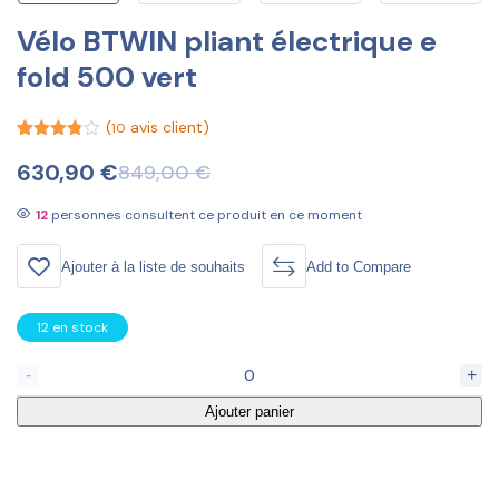
Vélo BTWIN pliant électrique e
fold 500 vert
(
avis client)
10
Noté
10
3.80
630,90
€
849,00
€
sur 5
basé
sur
12
personnes consultent ce produit en ce moment
notations
client
Ajouter à la liste de souhaits
Add to Compare
12 en stock
-
+
Ajouter panier