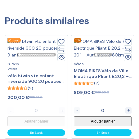
Produits similaires
Promo !
11%
BTWIN
Vélos
Vélos
MOMA BIKES Vélo de Ville
vélo btwin vtc enfant
Electrique Pliant E.20,2 –
riverside 900 20 pouces
20″ – Automomie 80km
(7)
6-9 ans
(9)
4.14
809,00
€
899,00
€
out of 5
4.33
200,00
€
299,99
€
out of 5
-
+
-
+
Ajouter panier
Ajouter panier
En Stock
En Stock