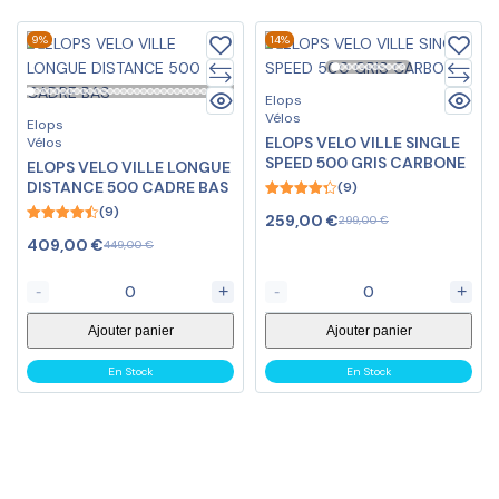
9%
14%
Elops
Vélos
Elops
ELOPS VELO VILLE SINGLE
Vélos
SPEED 500 GRIS CARBONE
ELOPS VELO VILLE LONGUE
DISTANCE 500 CADRE BAS
(9)
4.33
(9)
259,00
€
299,00
€
out of 5
4.44
409,00
€
449,00
€
out of 5
-
+
-
+
Ajouter panier
Ajouter panier
En Stock
En Stock