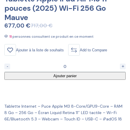
pouces (2025) Wi-Fi 256 Go
Mauve
677,00
€
717,00
€
Le
Le
prix
prix
11
personnes consultent ce produit en ce moment
initial
actuel
était :
est :
Ajouter à la liste de souhaits
Add to Compare
717,00 €.
677,00 €.
-
+
Ajouter panier
Tablette Internet – Puce Apple M3 8-Core/GPU9-Core – RAM
8 Go – 256 Go – Écran Liquid Retina 11″ LED tactile – Wi-Fi
6E/Bluetooth 5.3 – Webcam – Touch ID – USB-C – iPadOS 18