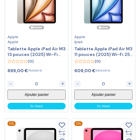
Apple
Apple
Apple
Ipad
Tablette Apple iPad Air M3
Tablette Apple iPad Air M3
13 pouces (2025) Wi-Fi
11 pouces (2025) Wi-Fi 256
128 Go Lumière Stellaire
Go Bleu
(0)
(0)
0
0
699,00
€
609,00
€
759,00
€
669,00
€
out
out
Le
Le
Le
Le
of
of
prix
prix
prix
prix
5
5
-
+
-
+
initial
actuel
initial
actuel
était :
est :
était :
est :
Ajouter panier
Ajouter panier
759,00 €.
699,00 €.
669,00 €.
609,00 €.
En Stock
En Stock
10%
10%