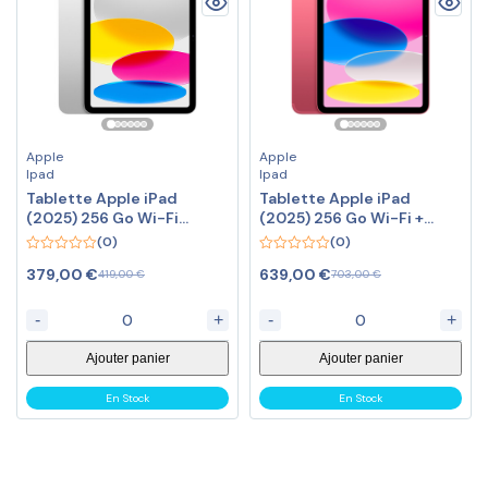
Apple
Apple
Ipad
Ipad
Tablette Apple iPad
Tablette Apple iPad
(2025) 256 Go Wi-Fi
(2025) 256 Go Wi-Fi +
Argent
Cellular Rose
(0)
(0)
0
0
379,00
€
639,00
€
419,00
€
703,00
€
out
out
Le
Le
Le
Le
of
of
prix
prix
prix
prix
5
5
-
+
-
+
initial
actuel
initial
actuel
était :
est :
était :
est :
Ajouter panier
Ajouter panier
419,00 €.
379,00 €.
703,00 €.
639,00 €.
En Stock
En Stock