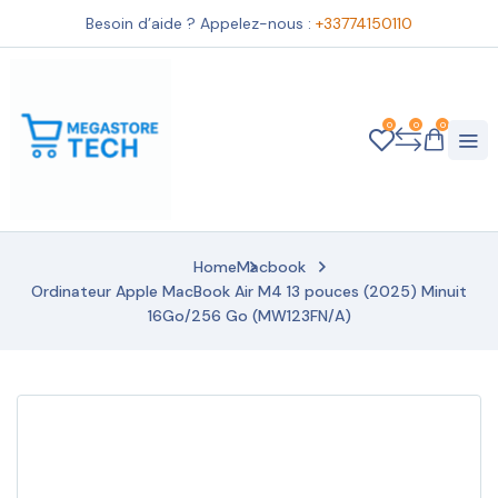
Besoin d’aide ? Appelez-nous :
+33774150110
0
0
0
Home
Macbook
Ordinateur Apple MacBook Air M4 13 pouces (2025) Minuit
16Go/256 Go (MW123FN/A)