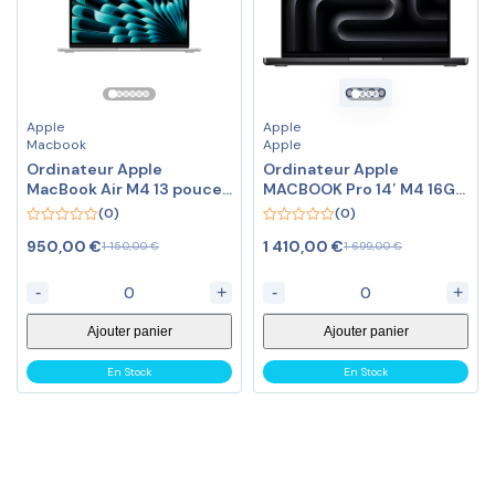
00
:
00
Apple
Apple
Macbook
Apple
Ordinateur Apple
Ordinateur Apple
MacBook Air M4 13 pouces
MACBOOK Pro 14′ M4 16Go
(2025) Argent 16Go/256
CPU10 GPU10 512Go Noir
(0)
(0)
Go (MW0W3FN/A)
0
0
950,00
€
1 410,00
€
1 150,00
€
1 699,00
€
out
out
of
of
5
5
-
+
-
+
Ajouter panier
Ajouter panier
En Stock
En Stock