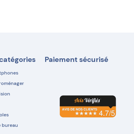
catégories
Paiement sécurisé
tphones
troménager
ision
oles
e bureau