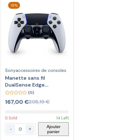
19%
Sony
accessoires de consoles
Manette sans fil
DualSense Edge
Wireless-Controller V2,
(0)
Gamepad
0
167,00
€
205,19
€
out
of
5
0 Sold
14 Left
Ajouter
-
+
panier