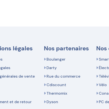
ions légales
Nos partenaires
Nos 
es
Boulanger
Smar
égales
Darty
Élec
générales de vente
Rue du commerce
Télév
Cdiscount
Vélo
Thermomix
Cons
ent et de retour
Dyson
PC d