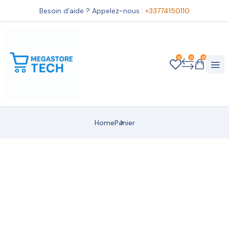
Besoin d’aide ? Appelez-nous :
+33774150110
0
0
0
Home
Panier