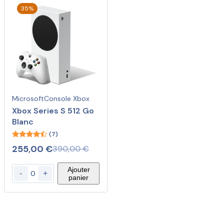
35%
Microsoft
Console Xbox
Xbox Series S 512 Go
Blanc
(7)
4.29
255,00
€
390,00
€
out of 5
Ajouter
-
+
panier