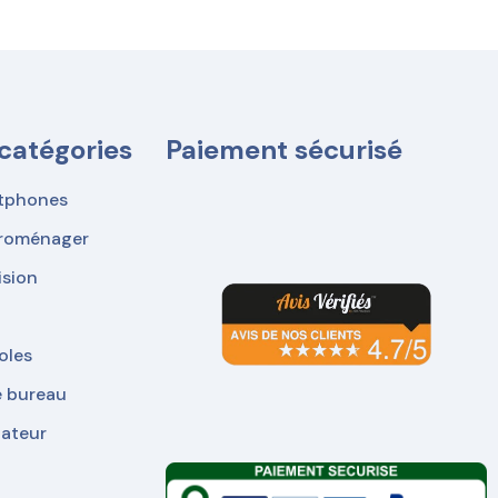
catégories
Paiement sécurisé
tphones
troménager
ision
oles
e bureau
nateur