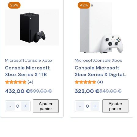
28%
42%
Microsoft
Console Xbox
Microsoft
Console Xbox
Console Microsoft
Console Microsoft
Xbox Series X 1TB
Xbox Series X Digital
(Blanc)
(4)
(4)
5.00
5.00
432,00
€
322,00
€
599,00
€
549,00
€
out of 5
out of 5
Ajouter
Ajouter
-
+
-
+
panier
panier